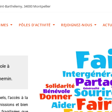
int-Barthélemy, 34000 Montpellier
MMES
PÔLES D’ACTIVITÉ
REJOIGNEZ-NOUS
ACTU
vole à
chemin.
uels, l’accès à la
 missions et bien
 fragilisées que