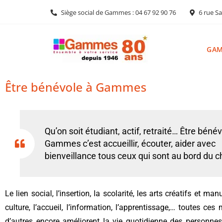
Siège social de Gammes : 04 67 92 90 76
6 rue Sa
GA
Être bénévole à Gammes
Qu’on soit étudiant, actif, retraité… Être béné
Gammes c’est accueillir, écouter, aider avec
bienveillance tous ceux qui sont au bord du 
Le lien social, l’insertion, la scolarité, les arts créatifs et man
culture, l’accueil, l’information, l’apprentissage,… toutes ces
d’autres encore améliorent la vie quotidienne des personnes