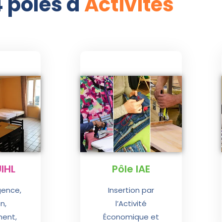
 pôles d'
Activités
UIHL
Pôle IAE
gence,
Insertion par
n,
l’Activité
ent,
Économique et