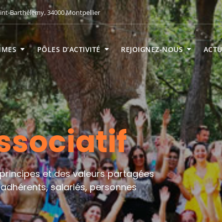
int-Barthélemy, 34000 Montpellier
MMES
PÔLES D’ACTIVITÉ
REJOIGNEZ-NOUS
ACTU
ssociatif
 principes et des valeurs partagées
dhérents, salariés, personnes