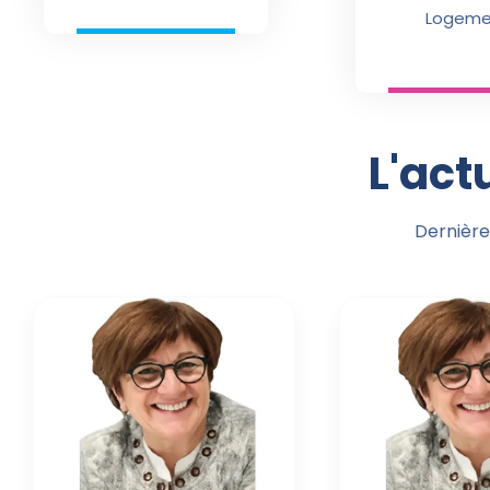
Logeme
L'act
Dernière