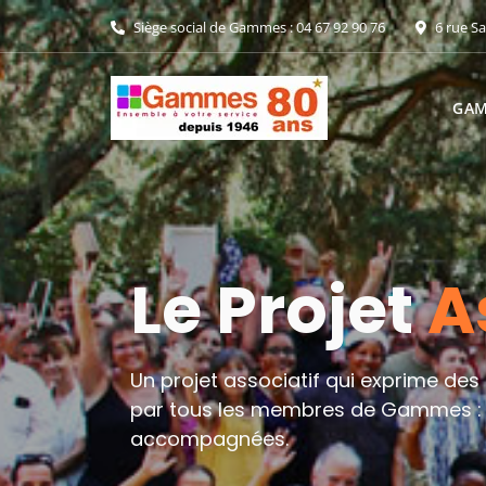
Siège social de Gammes : 04 67 92 90 76
6 rue Sa
GA
Le Projet
A
Un projet associatif qui exprime des
par tous les membres de Gammes : a
accompagnées.