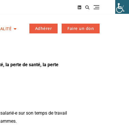
Adhérer
Faire un don
ALITÉ
, la perte de santé, la perte
salarié-e sur son temps de travail
e Gammes.