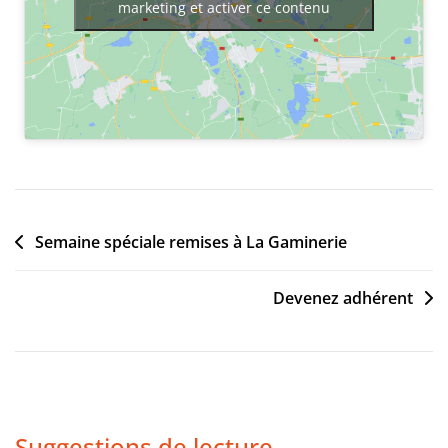
marketing et activer ce contenu
J
U
I
Semaine spéciale remises à La Gaminerie
N
1
Devenez adhérent
8
,
2
0
2
Suggestions de lecture
5