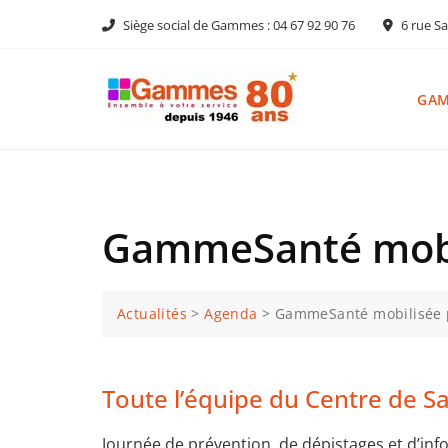
Skip
Siège social de Gammes : 04 67 92 90 76
6 rue Sa
to
content
GA
GammeSanté mobil
Actualités
>
Agenda
>
GammeSanté mobilisée p
Toute l’équipe du Centre de
Journée de prévention, de dépistages et d’inf