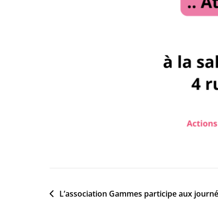
O
C
Navigation
L’association Gammes participe aux journé
T
de
2