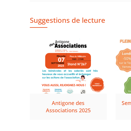
l’article
1
,
Suggestions de lecture
2
0
2
4
Antigone des
Sem
Associations 2025