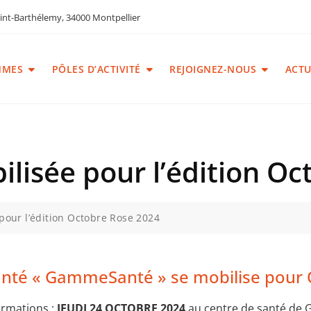
int-Barthélemy, 34000 Montpellier
MMES
PÔLES D’ACTIVITÉ
REJOIGNEZ-NOUS
ACTU
isée pour l’édition Oc
our l’édition Octobre Rose 2024
 Santé « GammeSanté » se mobilise pou
ormations :
JEUDI 24 OCTOBRE 2024
au centre de santé de