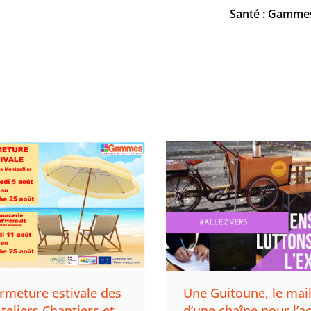
Santé : Gammes
rmeture estivale des
Une Guitoune, le mai
teliers Chantiers et
d’une chaîne pour l’a