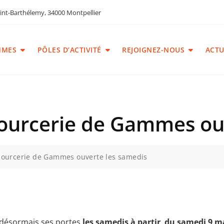
int-Barthélemy, 34000 Montpellier
MMES
PÔLES D’ACTIVITÉ
REJOIGNEZ-NOUS
ACTU
sourcerie de Gammes ou
sourcerie de Gammes ouverte les samedis
 désormais ses portes
les samedis à partir du samedi 9 m