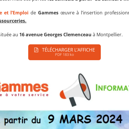
e et l’Emploi
de
Gammes
œuvre à l’insertion professionn
ssourceries.
 située au
16 avenue Georges Clemenceau
à Montpellier.
TÉLÉCHARGER L’AFFICHE
PDF 183 ko