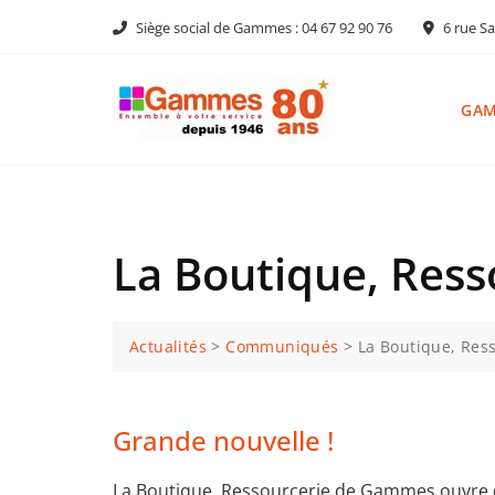
Skip
Siège social de Gammes : 04 67 92 90 76
6 rue Sa
to
content
GA
La Boutique, Res
Actualités
>
Communiqués
>
La Boutique, Res
Grande nouvelle !
La Boutique, Ressourcerie de Gammes ouvre