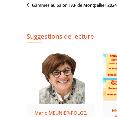
A
Navigation
Gammes au Salon TAF de Montpellier 2024
R
de
1
l’article
,
2
Suggestions de lecture
0
2
4
Fe
Marie MEUNIER-POLGE,
A